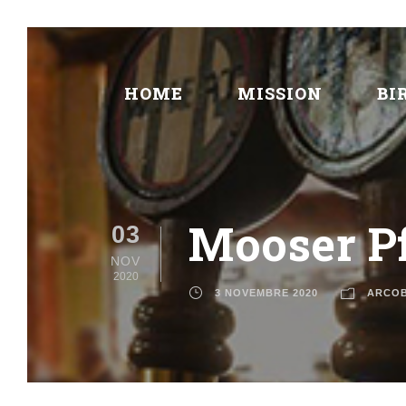
HOME
MISSION
BI
Mooser Pf
03
NOV
2020
3 NOVEMBRE 2020
ARCO