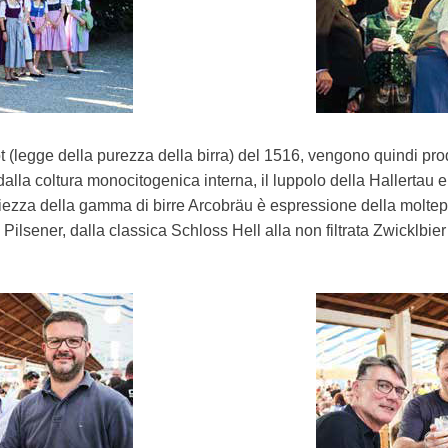
 (legge della purezza della birra) del 1516, vengono quindi prod
 dalla coltura monocitogenica interna, il luppolo della Hallertau
ezza della gamma di birre Arcobräu è espressione della molteplic
 Pilsener, dalla classica Schloss Hell alla non filtrata Zwicklbier