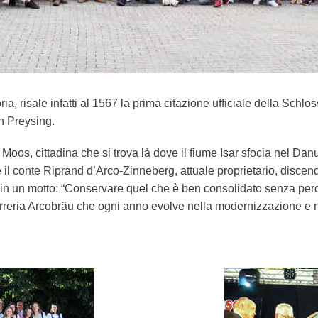
toria, risale infatti al 1567 la prima citazione ufficiale della Sc
n Preysing.
di Moos, cittadina che si trova là dove il fiume Isar sfocia nel Danu
il conte Riprand d’Arco-Zinneberg, attuale proprietario, discen
ca in un motto: “Conservare quel che è ben consolidato senza perde
birreria Arcobräu che ogni anno evolve nella modernizzazione e 