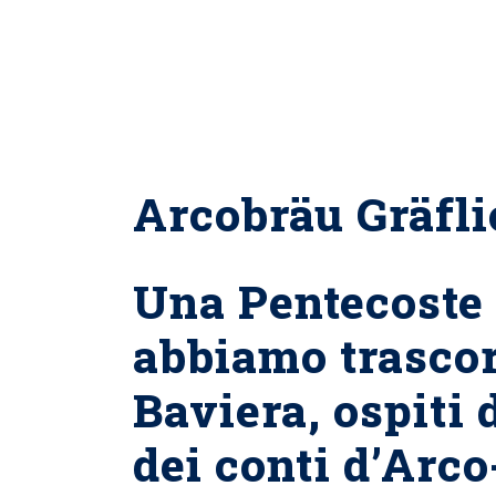
Arcobräu Gräfl
Una Pentecoste f
abbiamo trascor
Baviera, ospiti 
dei conti d’Arc