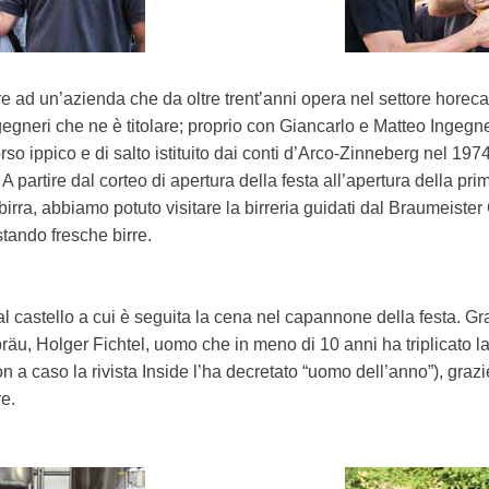
re ad un’azienda che da oltre trent’anni opera nel settore horeca 
gneri che ne è titolare; proprio con Giancarlo e Matteo Ingegner
orso ippico e di salto istituito dai conti d’Arco-Zinneberg nel 
 A partire dal corteo di apertura della festa all’apertura della pri
 birra, abbiamo potuto visitare la birreria guidati dal Braumeiste
tando fresche birre.
o al castello a cui è seguita la cena nel capannone della festa. 
räu, Holger Fichtel, uomo che in meno di 10 anni ha triplicato la
on a caso la rivista Inside l’ha decretato “uomo dell’anno”), gr
e.