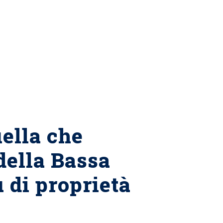
uella che
della Bassa
u di proprietà