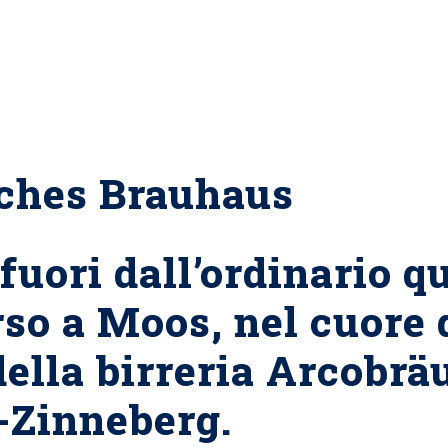
iches Brauhaus
uori dall’ordinario q
so a Moos, nel cuore 
della birreria Arcobrä
o-Zinneberg.