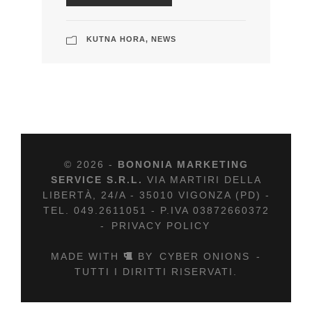
KUTNA HORA
,
NEWS
© 2026 -
BONONIA MARKETING
SERVICE S.R.L.
VIA MARTIRI DELLA
LIBERTÀ, 24/A - 35010 VIGONZA (PD) -
TEL. 049.2611051 - P.IVA 03872660372
-
PRIVACY POLICY
MADE WITH
BY
CYBER ONIONS
-
TUTTI I DIRITTI RISERVATI.