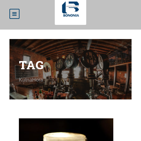
TAG
KutnaHora