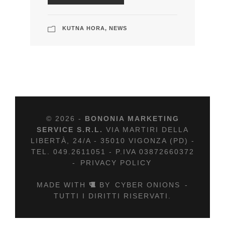
KUTNA HORA
,
NEWS
© 2026 -
BONONIA MARKETING
SERVICE S.R.L.
VIA MARTIRI DELLA
LIBERTÀ, 24/A - 35010 VIGONZA (PD) -
TEL. 049.2611051 - P.IVA 03872660372
-
PRIVACY POLICY
MADE WITH
BY
CYBER ONIONS
-
TUTTI I DIRITTI RISERVATI.